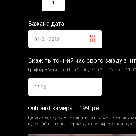
Бажана дата
Вкажіть точний час свого заїзду з інт
Графік роботи: Пн - Пт: з 13.00 до 20.30 | Сб - Нд: з 11.0
Onboard камера + 199грн.
Це камера, яку можна кріпити на шоломі та записувати
відеофайл. Ця опція тарифікується окремо і коштує 